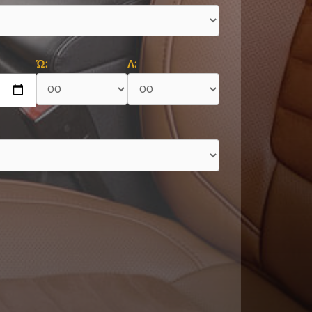
Ώ:
Λ: