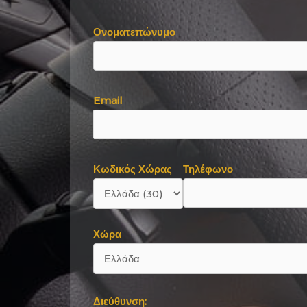
Ονοματεπώνυμο
Email
Κωδικός Χώρας
Τηλέφωνο
Χώρα
Διεύθυνση: