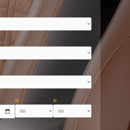
Ώ:
Λ: