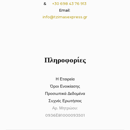
&
+30 698 43 76 913
Email:
info@tzimasexpress.gr
Πληροφορίες
Η Εταιρεία
Όροι Ενοικίασης
Προσωπικά Δεδομένα
Συχνές Ερωτήσεις
Αρ. Μητρώου:
0936Ε81000093501