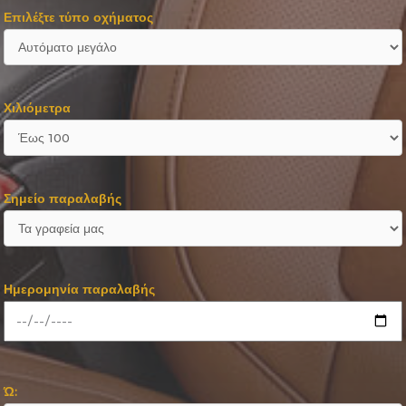
Επιλέξτε τύπο οχήματος
Χιλιόμετρα
Σημείο παραλαβής
Ημερομηνία παραλαβής
Ώ: