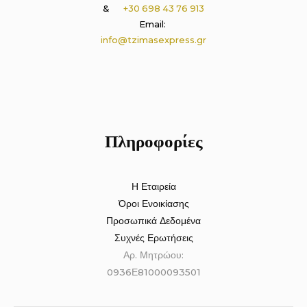
&
+30 698 43 76 913
Email:
info@tzimasexpress.gr
Πληροφορίες
Η Εταιρεία
Όροι Ενοικίασης
Προσωπικά Δεδομένα
Συχνές Ερωτήσεις
Αρ. Μητρώου:
0936Ε81000093501