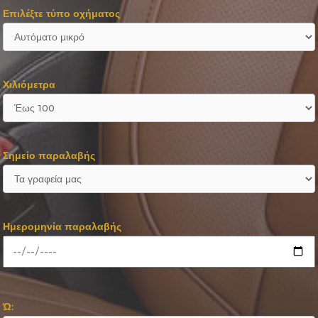
Επιλέξτε τύπο οχήματος
Χιλιόμετρα
Σημείο παραλαβής
Ημερομηνία παραλαβής
Ώ: